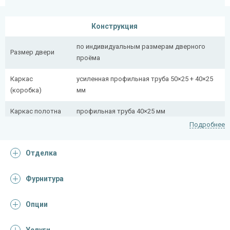
Конструкция
по индивидуальным размерам дверного
Размер двери
проёма
Каркас
усиленная профильная труба 50×25 + 40×25
(коробка)
мм
Каркас полотна
профильная труба 40×25 мм
Подробнее
Полотно
снаружи стальной лист толщиной 2,2 мм
Отделка
Притворная
профильная труба 40×25 мм
планка
Фурнитура
Ребра жесткости
профильная труба 40×25 мм (2 шт.)
(усилители)
Опции
Отделка