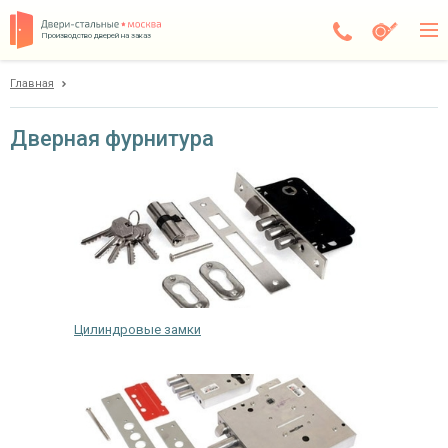
Производство дверей на заказ
Главная
Балашиха
Каталог
Дверная фурнитура
Доставка
Установка
Галерея
Акции
Цилиндровые замки
Покупателям
О компании
Контакты