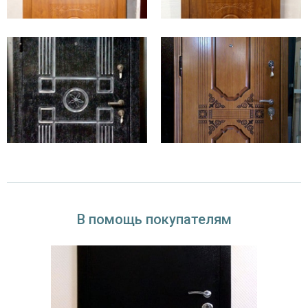
Цены на входные конструкции премиум класса
выше, чем на стандартные входные двери в
квартиру. Это объясняется максимальной
функциональностью изделий и их дорогостоящей
отделкой.Их массово устанавливают в частной
загородной недвижимости. Например, их часто
приобретают, как парадные двери в коттедж,
желая подчеркнуть вкус и состоятельность
владельцев дома.
В помощь покупателям