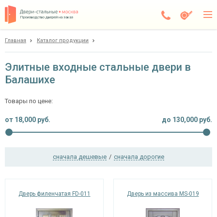
Производство дверей на заказ
Главная
Каталог продукции
Балашиха
Каталог
Элитные входные стальные двери в
Балашихе
Доставка
Установка
Товары по цене:
Галерея
от
18,000
руб.
до
130,000
руб.
Акции
сначала дешевые
/
сначала дорогие
Покупателям
О компании
Дверь филенчатая FD-011
Дверь из массива MS-019
Контакты