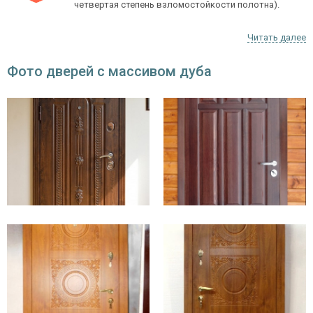
четвертая степень взломостойкости полотна).
Увеличенная толщина стали, используемая для
Читать далее
создания короба и полотна двери. Такую сталь
сложно разрезать даже с помощью болгарки и
Фото дверей с массивом дуба
других специнструментов.
Облицовочные декоративные накладки, которые
подбираются в индивидуальном порядке.
Дизайнеры компании создадут дверь, которая
будет находиться в полной гармонии с
архитектурой и стилем помещения. Конструкции с
эксклюзивной отделкой также украшают офисы
крупных компаний и административные здания.
Элитные двери обладают превосходными
потребительскими характеристиками и
роскошным дизайном. Это выбор покупателей,
которые желают максимально защитить и
украсить свой дом и не приемлют компромиссов.