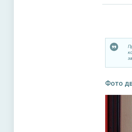
П
к
з
Фото дв