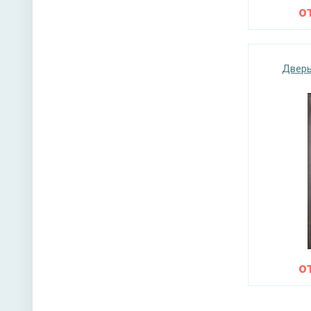
о
Дверь
о