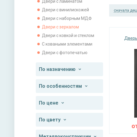
Двери с ламинатом
Двери с винилискожей
сначала де
Двери с наборным МДФ
Двери с зеркалом
Двери с ковкой и стеклом
Дверь
С коваными элементами
Двери с фотопечатью
По назначению
По особенностям
По цене
По цвету
о
Металлоконструкции