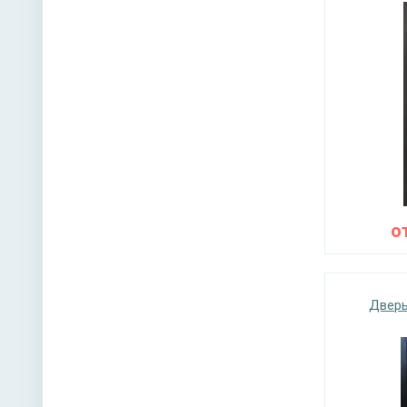
о
Дверь