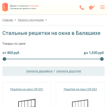
Производство дверей на заказ
Главная
Каталог продукции
Балашиха
Каталог
Стальные решетки на окна в Балашихе
Доставка
Товары по цене:
Установка
от
800
руб.
до
1,500
руб.
Галерея
Акции
сначала дешевые
/
сначала дорогие
Покупателям
Решетка на окно OR-001
Решетка на окно OR-002
О компании
Контакты