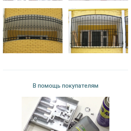
оконный проем не является эвакуационным
выходом (только аварийным). Глухие решетки на
окнах пожарная безопасность не регламентирует.
Современные глухие решетки для окон обладают массой
достоинств:
Широкое разнообразие дизайна — кованые или сварные
конструкции, имитирующие различные фигурные орнаменты.
Большой выбор исходных материалов (круглые, квадратные
или плоские металлические элементы).
Практичность в эксплуатации благодаря защитному покрытию,
которое устойчиво к влаге, перепадам температур и
В помощь покупателям
образованию ржавчины.
Купить глухие решетки на окна недорого
Фабрика «Тодес» предлагает вашему вниманию недорогие глухие
решетки на окна. Цену конструкций удобно уточнить у
консультантов интернет-магазина. Всегда в наличии широкий выбор
моделей, которые помогут защитить помещение от проникновения