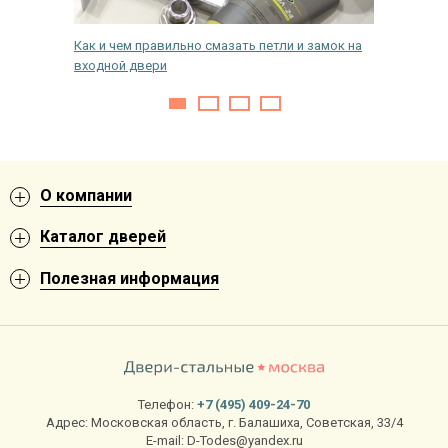
злоумышленников. Вы также можете купить
распашные решетки на
окна
по привлекательной цене с доставкой и установкой изделия
а улице?
Как и чем правильно смазать петли и замок на
Классы 
под ключ. Специалисты компании «Тодес» изготавливают решетки в
входной двери
любом размере.
Обращайтесь по указанным на сайте телефонам или оставьте
онлайн-заявку, чтобы сделать заказ. Специалисты компании
помогут определиться с выбором и подобрать конструкцию,
которая будет полностью соответствовать пожеланиям заказчика.
О компании
Каталог дверей
Полезная информация
Телефон:
+7 (495) 409-24-70
Адрес:
Московская область
,
г. Балашиха
,
Советская, 33/4
E-mail:
D-Todes@yandex.ru