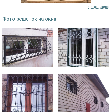
Читать далее
​Металлические решетки в оконных проемах — гарантия
безопасности загородных домов, квартир и прочих помещений. Она
Фото решеток на окна
способна не только защитить ваше имущество, но и украсит фасад
жилого, коммерческого или административного здания. Чаще всего
их размещают на первом или последнем этажах, возле
водосточных труб и пожарных лестниц.
Глухая конструкция представляет собой раму-каркас, которую
крепят в оконном проеме с помощью стержней либо болтов. Она
является самой надежной разновидностью данных изделий,
поскольку не снимается и не открывается, однако устанавливать ее
на всех окнах крайне опасно. В случае возникновения пожара и
других чрезвычайных ситуациях будет намного сложнее выбраться
из помещения, поэтому очень часто глухие модели комбинируют с
распашными или раздвижными.
Можно ли на окнах устанавливать глухие решетки
по правилам пожарной безопасности? Этот вопрос
традиционно вызывает много споров. По закону