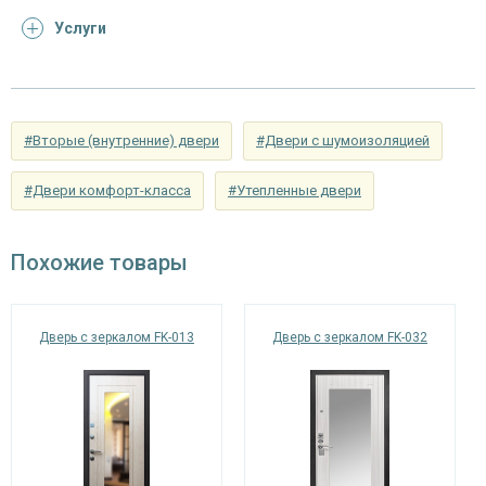
Отделка
Услуги
Отделка
порошковое напыление с рисунком на
снаружи
металле (цвет на выбор)
панель из МДФ 10 мм с зеркальной
Отделка внутри
вставкой (цвет и фрезеровка на выбор)
#Вторые (внутренние) двери
#Двери с шумоизоляцией
Запирающие устройства и фурнитура
#Двери комфорт-класса
#Утепленные двери
«Мосрентген» сейфового типа с нажимной
Верхний замок
ручкой, 3-х ригельный
Похожие товары
цилиндровый «Страж» с нажимной ручкой, 4-
Нижний замок
х ригельный, 4-х оборотный, личинный ключ
Дверь с зеркалом FK-013
Дверь с зеркалом FK-032
Петли
⌀22 мм (2 шт.)
Противосъемные
блокираторы
устройства
Изоляционные материалы