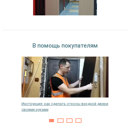
В помощь покупателям
авого
Инструкция: как сделать откосы входной двери
Какое п
своими руками
лучше в