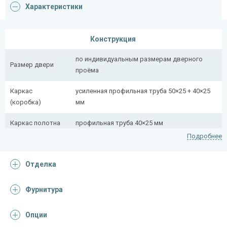
Характеристики
Конструкция
по индивидуальным размерам дверного
Размер двери
проёма
Каркас
усиленная профильная труба 50×25 + 40×25
(коробка)
мм
Каркас полотна
профильная труба 40×25 мм
Подробнее
Полотно
снаружи стальной лист толщиной 2,2 мм
Отделка
Притворная
профильная труба 40×25 мм
планка
Фурнитура
Ребра жесткости
профильная труба 40×25 мм (2 шт.)
(усилители)
Опции