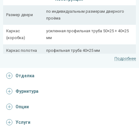
по индивидуальным размерам дверного
Размер двери
проёма
Каркас
усиленная профильная труба 50×25 + 40×25
(коробка)
мм
Каркас полотна
профильная труба 40×25 мм
Подробнее
Полотно
снаружи стальной лист толщиной 2,2 мм
Отделка
Притворная
профильная труба 40×25 мм
планка
Фурнитура
Ребра жесткости
профильная труба 40×25 мм (2 шт.)
(усилители)
Опции
Отделка
Услуги
Отделка
панель из массива дуба 20 мм (цвет и
снаружи
фрезеровка на выбор)