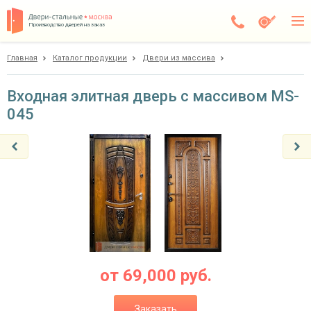
Производство дверей на заказ
Главная
Каталог продукции
Двери из массива
Балашиха
Каталог
Входная элитная дверь с массивом MS-
045
Доставка
Установка
Галерея
Акции
Покупателям
О компании
от
69,000
руб.
Контакты
Заказать