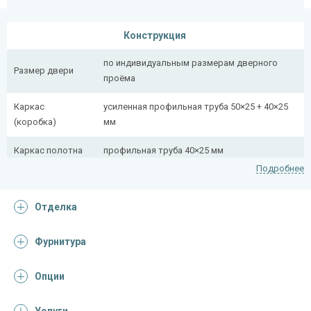
Конструкция
по индивидуальным размерам дверного
Размер двери
проёма
Каркас
усиленная профильная труба 50×25 + 40×25
(коробка)
мм
Каркас полотна
профильная труба 40×25 мм
Подробнее
Полотно
снаружи стальной лист толщиной 2,2 мм
Отделка
Притворная
профильная труба 40×25 мм
планка
Фурнитура
Ребра жесткости
профильная труба 40×25 мм (2 шт.)
(усилители)
Опции
Отделка