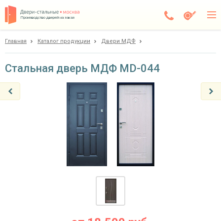
Производство дверей на заказ
Главная
Каталог продукции
Двери МДФ
Балашиха
Каталог
Стальная дверь МДФ MD-044
Доставка
Установка
Галерея
Акции
Покупателям
О компании
Контакты