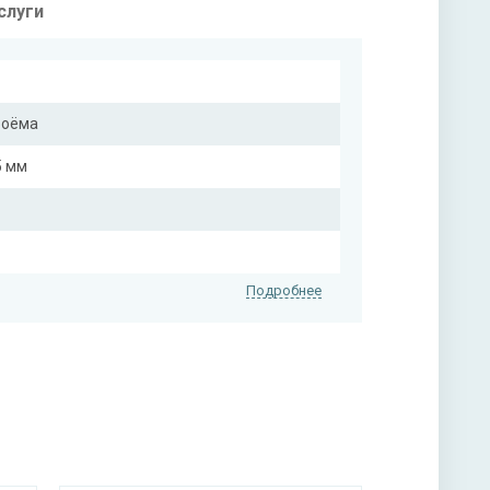
слуги
роёма
5 мм
Подробнее
на выбор)
на выбор)