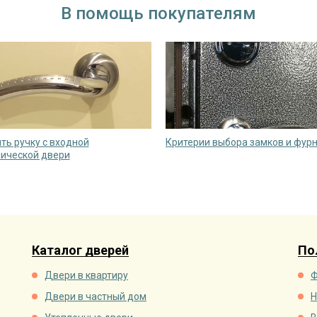
В помощь покупателям
ять ручку с входной
Критерии выбора замков и фур
ической двери
Каталог дверей
По
Двери в квартиру
Ф
Двери в частный дом
Н