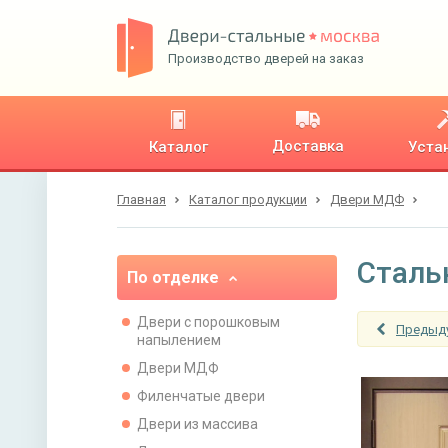
Производство дверей на заказ
Доставка
Каталог
Уста
Главная
Каталог продукции
Двери МДФ
Сталь
По отделке
Двери с порошковым
Предыд
напылением
Двери МДФ
Филенчатые двери
Двери из массива