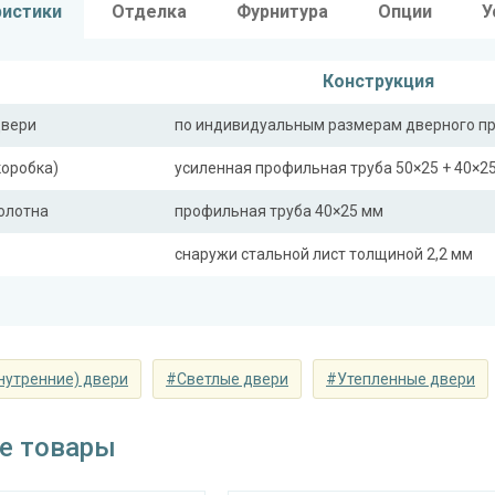
ристики
Отделка
Фурнитура
Опции
У
Конструкция
двери
по индивидуальным размерам дверного п
коробка)
усиленная профильная труба 50×25 + 40×2
полотна
профильная труба 40×25 мм
снаружи стальной лист толщиной 2,2 мм
ная планка
профильная труба 40×25 мм
сткости (усилители)
профильная труба 40×25 мм (2 шт.)
нутренние) двери
#Светлые двери
#Утепленные двери
Отделка
 снаружи
панель из МДФ 10 мм (цвет и фрезеровка 
е товары
 внутри
панель из МДФ 10 мм (цвет и фрезеровка 