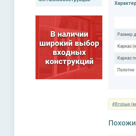
Характе
Размер 
Каркас (
Каркас 
Полотно
Притвор
Ребра же
#Вторые (в
Отделка
Похожи
Отделка