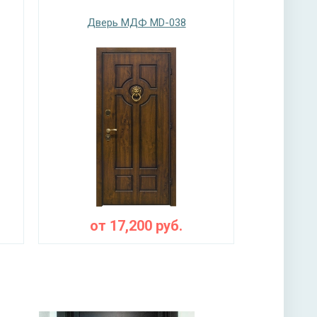
нитура
Дверь МДФ MD-038
мной ручкой, 3-х ригельный, 2-х оборотный
ы
ая плита URSA или пенопласт (на выбор)
от
17,200
руб.