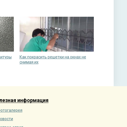
нитуры
Как покрасить решетки на окнах не
снимая их
лезная информация
отогалерея
овости