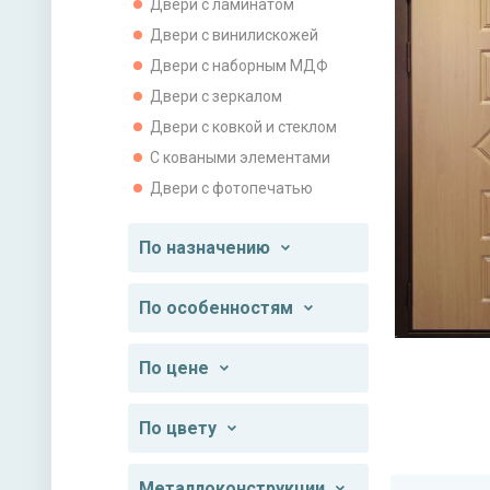
Двери с ламинатом
Двери с винилискожей
Двери с наборным МДФ
Двери с зеркалом
Двери с ковкой и стеклом
С коваными элементами
Двери с фотопечатью
По назначению
По особенностям
По цене
По цвету
Металлоконструкции