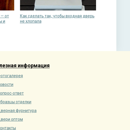
 — от
Как сделать так, чтобы входная дверь
ы и
не хлопала
лезная информация
отогалерея
овости
опрос-ответ
бразцы отделки
верная фурнитура
вери оптом
онтакты