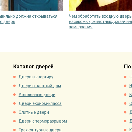
авильно должна открываться
Чем обработать входную дверь
я дверь
насекомых, животных, ржавчин
замерзания
Каталог дверей
По
Двери в квартиру
Ф
Двери в частный дом
Н
Утепленные двери
В
Двери эконом-класса
О
Элитные двери
Д
Двери с терморазрывом
Д
Трехконтурные двери
К