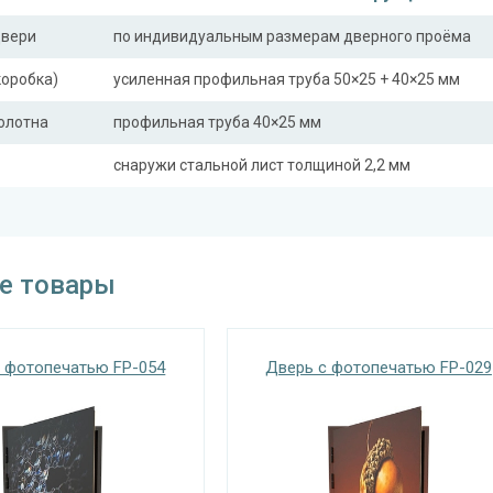
двери
по индивидуальным размерам дверного проёма
коробка)
усиленная профильная труба 50×25 + 40×25 мм
полотна
профильная труба 40×25 мм
снаружи стальной лист толщиной 2,2 мм
ная планка
профильная труба 40×25 мм
сткости
профильная труба 40×25 мм (2 шт.)
ли)
е товары
Отделка
 снаружи
лист металла с декоративной фотопечатью
 фотопечатью FP-054
Дверь с фотопечатью FP-029
винилискожа с поролоном 0,5 мм (цвет и рисунок 
 внутри
или Ламинат по выбору заказчика.
Запирающие устройства и фур