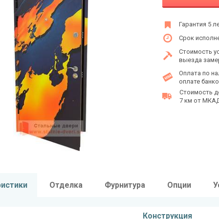
Гарантия 5 л
Срок исполне
Стоимость у
выезда заме
Оплата по на
оплате банко
Стоимость д
7 км от МКАД 
ристики
Отделка
Фурнитура
Опции
У
Конструкция