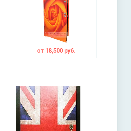
3-х ригельный
от
18,500
руб.
ы
лита URSA