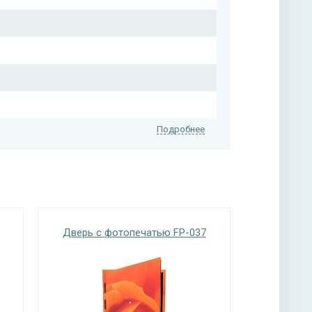
Подробнее
Дверь с фотопечатью FP-037
на выбор); возможен вариант отделки МДФ
нитура