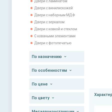
Двери с ламинатом
Двери с винилискожей
Двери с наборным МДФ
Двери с зеркалом
Двери с ковкой и стеклом
С коваными элементами
Двери с фотопечатью
По назначению
По особенностям
По цене
Характе
По цвету
Металлоконструкции