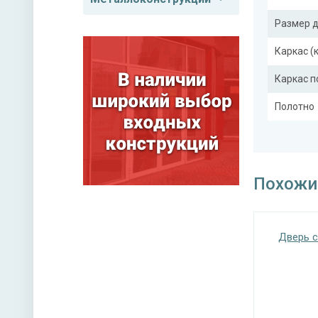
Размер 
Каркас (
Каркас 
Полотно
Притвор
Ребра же
(усилите
Похожи
Отделка
Дверь с
Отделка