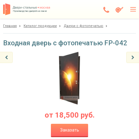
Производство дверей на заказ
Главная
Каталог продукции
Двери с фотопечатью
Балашиха
Каталог
Входная дверь с фотопечатью FP-042
Доставка
Установка
Галерея
Акции
Покупателям
от
18,500
руб.
О компании
Заказать
Контакты