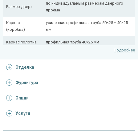
по индивидуальным размерам дверного
Размер двери
проёма
Каркас
усиленная профильная труба 50×25 + 40×25
(коробка)
мм
Каркас полотна
профильная труба 40×25 мм
Подробнее
Полотно
снаружи стальной лист толщиной 2,2 мм
Отделка
Притворная
профильная труба 40×25 мм
планка
Фурнитура
Ребра жесткости
профильная труба 40×25 мм (2 шт.)
(усилители)
Опции
Отделка
Услуги
Отделка
лист металла с декоративной фотопечатью
снаружи
винилискожа с поролоном 0,5 мм (цвет и