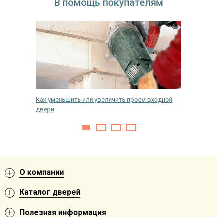
В помощь покупателям
амок на
Как уменьшить или увеличить проем входной
Уход за
двери
О компании
Каталог дверей
Полезная информация