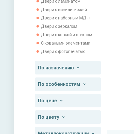
Двери с ламинатом
Двери с винилискожей
Двери с наборным МДФ
Двери с зеркалом
Двери с ковкой и стеклом
С коваными элементами
Двери с фотопечатью
По назначению
По особенностям
По цене
По цвету
Металлоконструкции