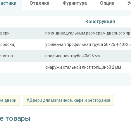
ристики
Отделка
Фурнитура
Опции
У
Конструкция
двери
по индивидуальным размерам дверного п
коробка)
усиленная профильная труба 50×25 + 40×2
полотна
профильная труба 40×25 мм
снаружи стальной лист толщиной 2 мм
ная планка
профильная труба 40×25 мм, полоса 16×4 
сткости
профильная труба 40×25 мм (2 шт.)
ли)
ые двери
#Двери для магазинов, кафе и ресторанов
Отделка
е товары
 снаружи
металлофиленка с коваными элементами (
 внутри
ламинат 4 мм (цвет на выбор)