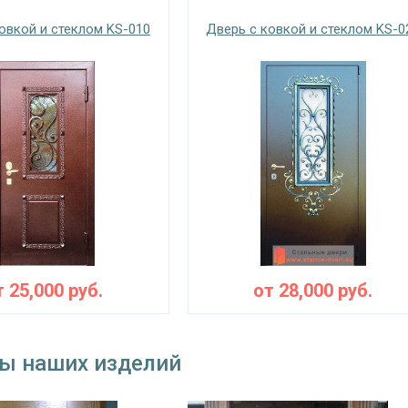
овкой и стеклом KS-010
Дверь с ковкой и стеклом KS-0
Запирающие устройства и фур
 замок
на выбор
цилиндровый «Страж» с нажимной ручкой, 4
замок
ключ
⌀25 мм (3 шт.)
съемные
блокираторы
тва
Изоляционные материал
 теплоизоляция
двойной контур уплотнения, минераловатна
т
25,000
руб.
от
28,000
руб.
Особенности модели
наружное / внутреннее,
ы наших изделий
ение открывания
левое / правое (на выбор)
тельно к отделке
стеклопакет, кованые элементы