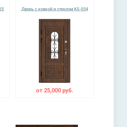
25
Дверь с ковкой и стеклом KS-054
нитура
-х ригельный, 4-х оборотный, личинный
ы
я плита URSA или пенопласт (на выбор)
от
25,000
руб.