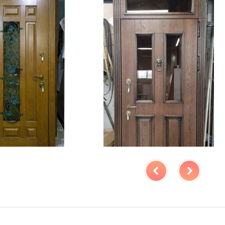
крывания
180°