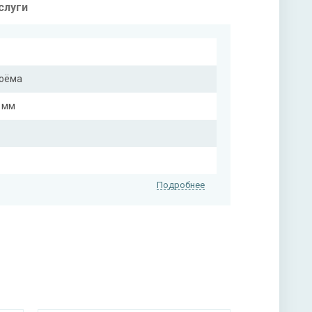
слуги
роёма
5 мм
Подробнее
мм
цвет на выбор)