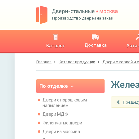
Производство дверей на заказ
Доставка
Каталог
Уста
Главная
Каталог продукции
Двери с ковкой и 
Желез
По отделке
Двери с порошковым
Предыд
напылением
Двери МДФ
Филенчатые двери
Двери из массива