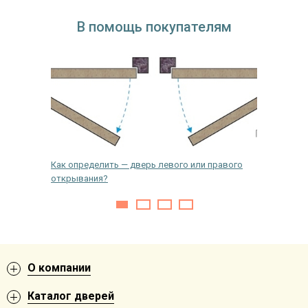
В помощь покупателям
 ремонта
Как определить — дверь левого или правого
Какие б
открывания?
О компании
Каталог дверей