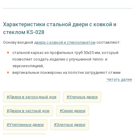
снаружи
элементами (цвет на выбор)
Отделка внутри
ламинат (цвет на выбор)
Характеристики стальной двери с ковкой и
Запирающие устройства и фурнитура
стеклом KS-028
«Мосрентген» сейфового типа с нажимной
Основу входной
двери с ковкой и стеклопакетом
составляют:
Нижний замок
ручкой, 3-х ригельный
стальной каркас из профильных труб 50х25 мм, который
Верхний замок
на выбор
позволяет создать изделие с улучшенной тепло- и
звукоизоляцией,
Глазок
вертикальные лонжероны на полотне затрудняют отжим
угол обзора 200°
наблюдения
полотна от коробки и улучшают защитные характеристики
Читать далее
дверного блока.
Петли
⌀25 мм (2 шт.)
шумоизолирующий материал на выбор заказчика –
#Двери в загородный дом
#Уличные двери
минераловатная УРСА или пенопласт.
Противосъемные
блокираторы
устройства
Базовый набор комплектации двери содержит двойной контур,
#Двери в частный дом
#Синие двери
закрепленный вдоль периметра двери, качественные петли на
Изоляционные материалы
подшипниках.
#Утепленные двери
#Элитные двери
двойной контур уплотнения,