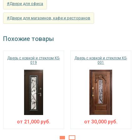
Звуко- и
#Двери для офиса
минераловатная плита URSA или пенопласт
Доступные комплектующие и материалы для
теплоизоляция
(на выбор)
данной модели
двери с порошковым напылением
#Двери для магазинов, кафе и ресторанов
можно посмотреть на нашем сайте.
Особенности модели
Направление
наружное / внутреннее,
Похожие товары
открывания
левое / правое (на выбор)
Дополнительно к
стеклопакет, кованые элементы (рисунок на
Дверь с ковкой и стеклом KS-
Дверь с ковкой и стеклом KS-
019
001
отделке
выбор)
Угол
180°
открывания
от
21,000
руб.
от
30,000
руб.