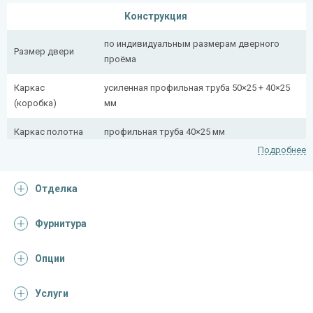
Конструкция
по индивидуальным размерам дверного
Размер двери
проёма
Каркас
усиленная профильная труба 50×25 + 40×25
(коробка)
мм
Каркас полотна
профильная труба 40×25 мм
Подробнее
Полотно
снаружи стальной лист толщиной 2,2 мм
Отделка
Притворная
профильная труба 40×25 мм
планка
Фурнитура
Ребра жесткости
профильная труба 40×25 мм (2 шт.)
(усилители)
Опции
Отделка
Услуги
Отделка
порошковое напыление с коваными