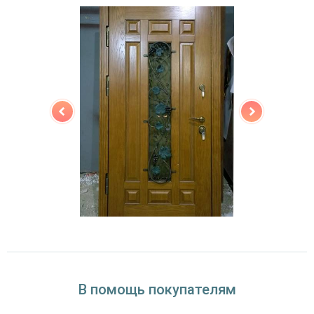
Особенности модели
Направление
наружное / внутреннее,
открывания
левое / правое (на выбор)
Дополнительно к
стеклопакет, кованые элементы (рисунок на
отделке
выбор)
Угол
180°
открывания
В помощь покупателям