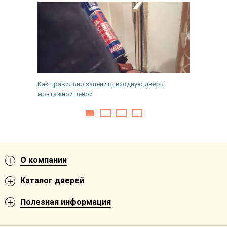
Как правильно запенить входную дверь
Как пере
монтажной пеной
металли
О компании
Каталог дверей
Полезная информация