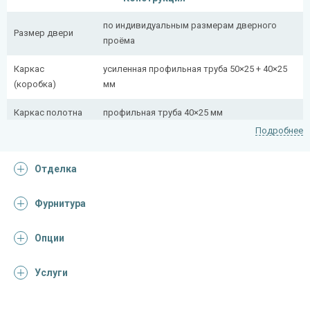
по индивидуальным размерам дверного
Размер двери
проёма
Каркас
усиленная профильная труба 50×25 + 40×25
(коробка)
мм
Каркас полотна
профильная труба 40×25 мм
Подробнее
Полотно
снаружи стальной лист толщиной 2 мм
Отделка
Притворная
профильная труба 40×25 мм, полоса 16×4 мм
планка
Фурнитура
Ребра жесткости
профильная труба 40×25 мм (2 шт.)
(усилители)
Опции
Отделка
Услуги
Отделка
панель из МДФ 10 мм (цвет и фрезеровка на
снаружи
выбор)