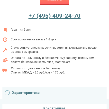
+7 (495) 409-24-70
Ежедневно с 08:00 до 24:00
+7 (495) 409-24-70
Гарантия 5 лет
Срок исполнения заказа 1-2 дня
Стоимость установки рассчитывается индивидуально после
выезда замерщика.
Оплата по наличному и безналичному расчету, принимаем к
оплате банковские карты Visa, MasterCard.
Стоимость доставки в Балашиху:
7 км от МКАД × 25 руб./км = 175 руб.
Характеристики
Конструкция