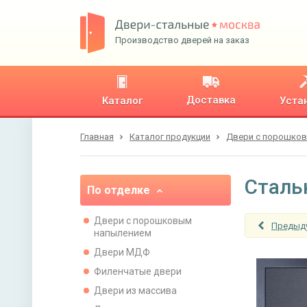
Производство дверей на заказ
Доставка
Каталог
Уста
Главная
Каталог продукции
Двери с порошко
Сталь
По отделке
Двери с порошковым
Предыд
напылением
Двери МДФ
Филенчатые двери
Двери из массива