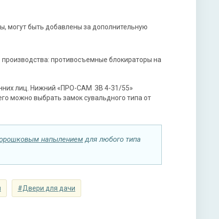
нитура
ны, могут быть добавлены за дополнительную
х ригельный, 2-х оборотный
мной ручкой, 3-х ригельный, 2-х оборотный
 производства: противосъемные блокираторы на
нних лиц. Нижний «ПРО-САМ ЗВ 4-31/55»
его можно выбрать замок сувальдного типа от
ы
порошковым напылением
для любого типа
ая плита URSA или пенопласт (на выбор)
и
#Двери для дачи