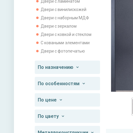
Двери с ламинатом
Двери с винилискожей
Двери с наборным МДФ
Двери с зеркалом
Двери с ковкой и стеклом
С коваными элементами
Двери с фотопечатью
По назначению
По особенностям
По цене
По цвету
Металлоконструкции