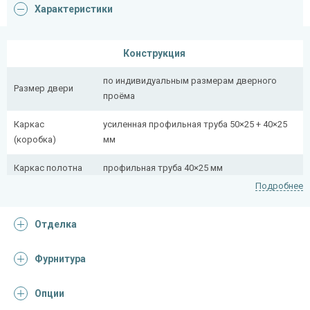
Характеристики
Конструкция
по индивидуальным размерам дверного
Размер двери
проёма
Каркас
усиленная профильная труба 50×25 + 40×25
(коробка)
мм
Каркас полотна
профильная труба 40×25 мм
Подробнее
Полотно
снаружи стальной лист толщиной 2,2 мм
Отделка
Притворная
профильная труба 40×25 мм
планка
Фурнитура
Ребра жесткости
профильная труба 40×25 мм (2 шт.)
(усилители)
Опции