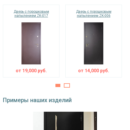
Изоляционные материалы
Дверь с порошковым
Дверь с порошковым
двойной контур уплотнения,
напылением ZK-017
напылением ZK-006
Звуко- и
минераловатная плита URSA или пенопласт
теплоизоляция
(на выбор)
Особенности модели
Направление
наружное / внутреннее,
открывания
левое / правое (на выбор)
Угол
от
19,000
руб.
от
14,000
руб.
180°
открывания
Примеры наших изделий