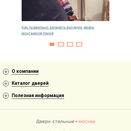
кой
Как правильно запенить входную дверь
На како
монтажной пеной
входную
О компании
Каталог дверей
Полезная информация