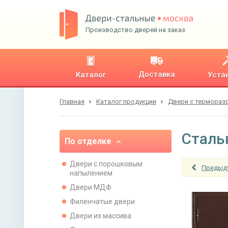
Производство дверей на заказ
Доставка
Каталог
Уста
Главная
Каталог продукции
Двери с термора
Сталь
По отделке
Двери с порошковым
Предыд
напылением
Двери МДФ
Филенчатые двери
Двери из массива