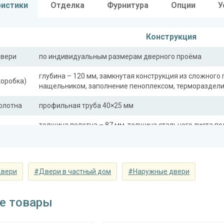
ристики
Отделка
Фурнитура
Опции
У
Конструкция
двери
по индивидуальным размерам дверного проёма
глубина – 120 мм, замкнутая конструкция из сложного 
коробка)
нащельником, заполнение пеноплексом, термораздел
полотна
профильная труба 40×25 мм
толщина полотна – 87 мм, толщина стального листа по
вставка
ная
профильная труба 40×25 мм
двери
#Двери в частный дом
#Наружные двери
сткости
профильная труба 40×25 мм (2 шт.)
ли)
е товары
Отделка