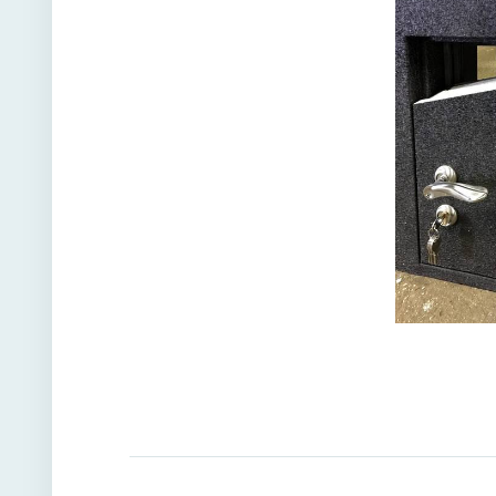
Направл
открыва
Угол от