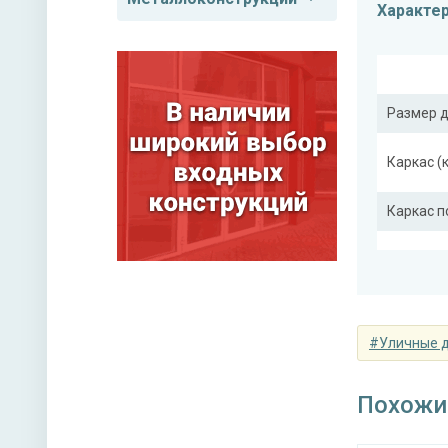
Характе
Размер 
Каркас (
Каркас 
Полотно
Притвор
планка
#Уличные 
Ребра же
(усилите
Похожи