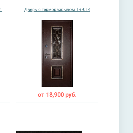
1
Дверь с терморазрывом TR-014
нитура
 ригельный
от
18,900
руб.
ы
— пеноплекс, фольгированный изолон,