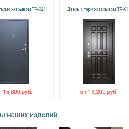
 снаружи
порошковое напыление (цвет на выбор)
терморазрывом TR-021
Дверь с терморазрывом TR-01
 внутри
ламинат (цвет на выбор)
Запирающие устройства и фур
 замок
на выбор
замок
«Мосрентген» сейфового типа с нажимной ручкой, 3-х
угол обзора 200°
ния
⌀25 мм (3 шт.)
съемные
т
15,800
руб.
от
18,200
руб.
блокираторы
тва
Изоляционные материал
ы наших изделий
тройной контур уплотнения, терморазрыв, утеплители 
оляция
пенополистерол