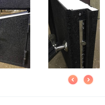
Особенности модели
ение
наружное / внутреннее,
ния
левое / правое (на выбор)
крывания
180°