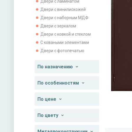
Двери с ламинатом
Двери с винилискожей
Двери с наборным МДФ
Двери с зеркалом
Двери с ковкой и стеклом
С коваными элементами
Двери с фотопечатью
По назначению
По особенностям
По цене
По цвету
Металлоконструкции