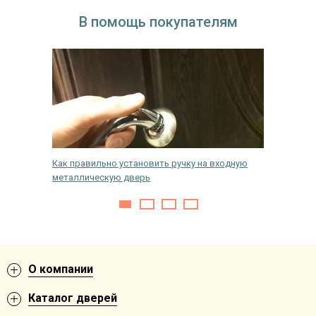
В помощь покупателям
Как правильно установить ручку на входную
Замена 
металлическую дверь
своими 
О компании
Каталог дверей