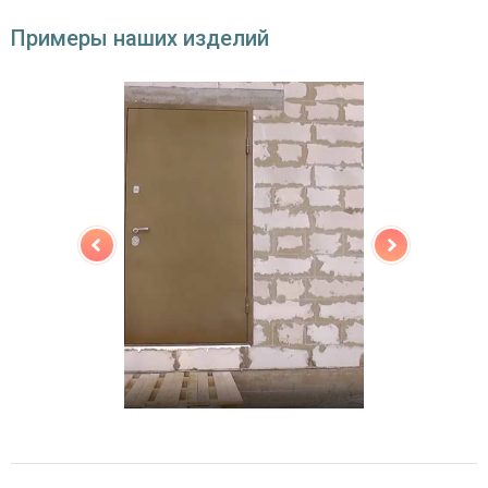
(на выбор)
Примеры наших изделий
Особенности модели
Направление
наружное / внутреннее,
открывания
левое / правое (на выбор)
Угол
180°
открывания