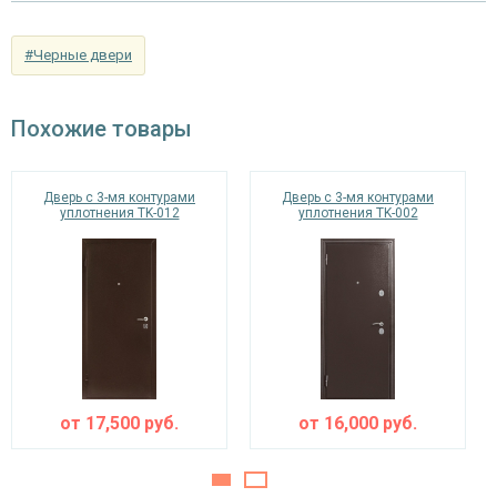
Отделка внутри
МДФ (цвет на выбор)
#Черные двери
Запирающие устройства и фурнитура
Верхний замок
на выбор
Похожие товары
«Мосрентген» сейфового типа с нажимной
Нижний замок
ручкой, 3-х ригельный
Дверь с 3-мя контурами
Дверь с 3-мя контурами
уплотнения TK-012
уплотнения TK-002
Глазок
угол обзора 200°
наблюдения
Петли
⌀25 мм (2 шт.)
Противосъемные
блокираторы
устройства
Изоляционные материалы
от
17,500
руб.
от
16,000
руб.
тройной контур уплотнения,
Звуко- и
минераловатная плита URSA или пенопласт
теплоизоляция