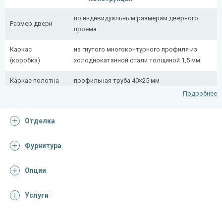
по индивидуальным размерам дверного
Размер двери
проёма
Каркас
из гнутого многоконтурного профиля из
(коробка)
холоднокатанной стали толщиной 1,5 мм
Каркас полотна
профильная труба 40×25 мм
Подробнее
Полотно
снаружи стальной лист толщиной 2,2 мм
Отделка
Притворная
профильная труба 40×25 мм
планка
Фурнитура
Ребра жесткости
профильная труба 40×25 мм (4 шт.)
(усилители)
Опции
Отделка
Услуги
Отделка
МДФ (цвет на выбор)
снаружи