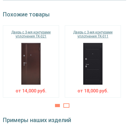
Отделка внутри
МДФ с зеркалом (цвет на выбор)
Похожие товары
Запирающие устройства и фурнитура
Верхний замок
на выбор
Дверь с 3-мя контурами
Дверь с 3-мя контурами
уплотнения TK-021
уплотнения TK-011
«Мосрентген» сейфового типа с нажимной
Нижний замок
ручкой, 3-х ригельный
Глазок
угол обзора 200°
наблюдения
Петли
⌀25 мм (2 шт.)
Противосъемные
от
14,000
руб.
от
18,000
руб.
блокираторы
устройства
Изоляционные материалы
Примеры наших изделий
тройной контур уплотнения,
Звуко- и
минераловатная плита URSA или пенопласт
теплоизоляция