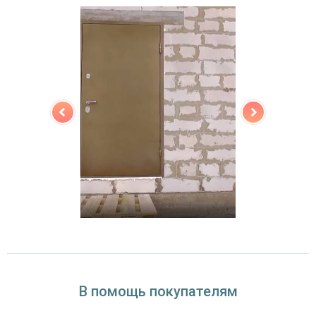
(на выбор)
Особенности модели
Направление
наружное / внутреннее,
открывания
левое / правое (на выбор)
Угол
180°
открывания
В помощь покупателям