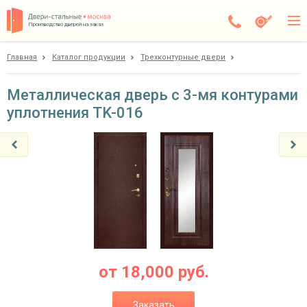
Производство дверей на заказ
Главная
Каталог продукции
Трехконтурные двери
Балашиха
Каталог
Металлическая дверь с 3-мя контурами
уплотнения TK-016
Доставка
Установка
Галерея
Акции
Покупателям
О компании
от
18,000
руб.
Контакты
Заказать