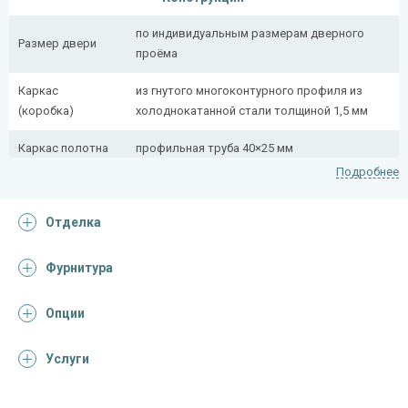
по индивидуальным размерам дверного
Размер двери
проёма
Каркас
из гнутого многоконтурного профиля из
(коробка)
холоднокатанной стали толщиной 1,5 мм
Каркас полотна
профильная труба 40×25 мм
Подробнее
Полотно
снаружи стальной лист толщиной 2,2 мм
Отделка
Притворная
профильная труба 40×25 мм
планка
Фурнитура
Ребра жесткости
профильная труба 40×25 мм (4 шт.)
(усилители)
Опции
Отделка
Услуги
Отделка
порошковое напыление (цвет на выбор)
снаружи