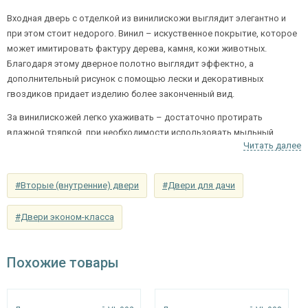
Отделка внутри
выбор)
Входная дверь с отделкой из винилискожи выглядит элегантно и
при этом стоит недорого. Винил – искуственное покрытие, которое
Запирающие устройства и фурнитура
может имитировать фактуру дерева, камня, кожи животных.
Благодаря этому дверное полотно выглядит эффектно, а
сувальдный (сейфовый) «ПРО-САМ 799», 3-х
Верхний замок
дополнительный рисунок с помощью лески и декоративных
ригельный, 2-х оборотный
гвоздиков придает изделию более законченный вид.
цилиндровый «ПРО-САМ ЗВ 4-31/55» с
За винилискожей легко ухаживать – достаточно протирать
Нижний замок
нажимной ручкой, 3-х ригельный, 2-х
влажной тряпкой, при необходимости использовать мыльный
оборотный
Читать далее
раствор. Покрытие водоустойчиво, а значит не потеряет свой
внешний вид от влаги.
Глазок
угол обзора 200°
#Вторые (внутренние) двери
#Двери для дачи
наблюдения
Входные металлические двери с отделкой из
Петли
⌀22 мм (2 шт.)
#Двери эконом-класса
винила прекрасно сочетаются с любыми
интерьерами.
Противосъемные
блокираторы
устройства
Похожие товары
Изоляционные материалы