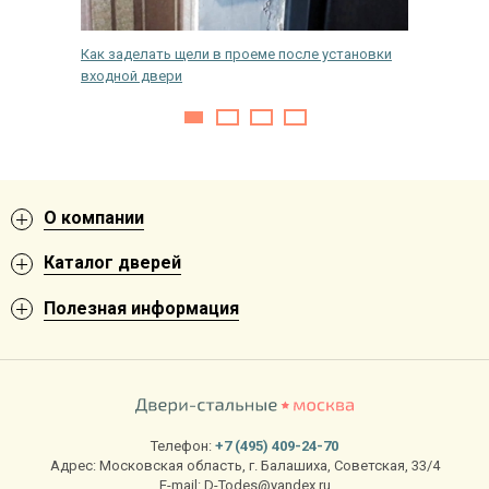
ходная
Как заделать щели в проеме после установки
Как пра
входной двери
какие л
О компании
Каталог дверей
Полезная информация
Телефон:
+7 (495) 409-24-70
Адрес:
Московская область
,
г. Балашиха
,
Советская, 33/4
E-mail:
D-Todes@yandex.ru