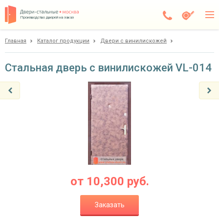
Производство дверей на заказ
Главная
Каталог продукции
Двери с винилискожей
Балашиха
Каталог
Стальная дверь с винилискожей VL-014
Доставка
Установка
Галерея
Акции
Покупателям
от
10,300
руб.
О компании
Заказать
Контакты