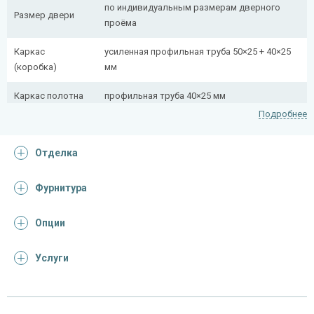
по индивидуальным размерам дверного
Размер двери
проёма
Каркас
усиленная профильная труба 50×25 + 40×25
(коробка)
мм
Каркас полотна
профильная труба 40×25 мм
Подробнее
Полотно
снаружи стальной лист толщиной 2,2 мм
Отделка
Притворная
профильная труба 40×25 мм
планка
Фурнитура
Ребра жесткости
профильная труба 40×25 мм (2 шт.)
(усилители)
Опции
Отделка
Услуги
Отделка
винилискожа​ 0,5 мм (цвет и рисунок на
снаружи
выбор)
винилискожа 0,5 мм (цвет и рисунок на