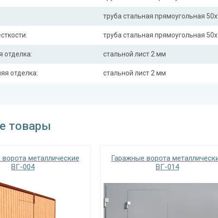
труба стальная прямоугольная 50
сткости:
труба стальная прямоугольная 50
 отделка:
стальной лист 2 мм
яя отделка:
стальной лист 2 мм
ьные засовы:
d=20 мм, 2 шт.
гаражные
на опорном подшипнике 
е товары
сувальдного типа с 5 ключами
 ворота металлические
Гаражные ворота металлическ
ВГ-004
ВГ-014