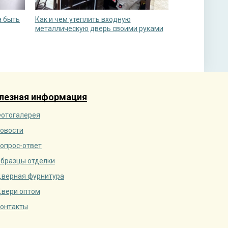
а быть
Как и чем утеплить входную
металлическую дверь своими руками
лезная информация
отогалерея
овости
опрос-ответ
бразцы отделки
верная фурнитура
вери оптом
онтакты