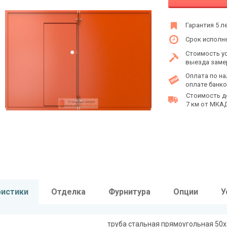
Гарантия 5 л
Срок исполне
Стоимость у
выезда заме
Оплата по на
оплате банко
Стоимость д
7 км от МКАД 
ристики
Отделка
Фурнитура
Опции
У
труба стальная прямоугольная 50