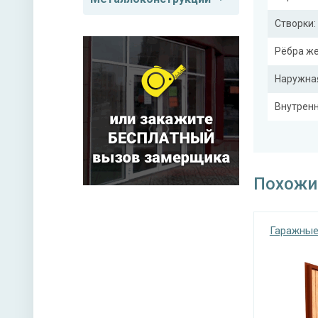
Створки:
Рёбра же
Наружная
Внутренн
Вертикал
Петли
Похожи
Замок
Гаражные