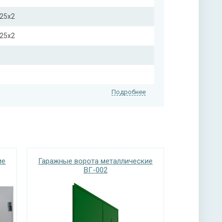
х25х2
х25х2
Подробнее
d=36 мм, 4 шт.
ие
Гаражные ворота металлические
ВГ-002