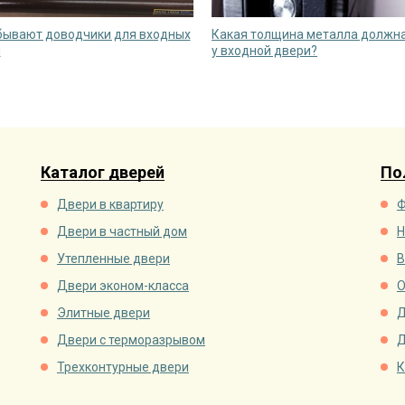
бывают доводчики для входных
Какая толщина металла должн
й
у входной двери?
Каталог дверей
По
Двери в квартиру
Ф
Двери в частный дом
Н
Утепленные двери
В
Двери эконом-класса
О
Элитные двери
Д
Двери с терморазрывом
Д
Трехконтурные двери
К