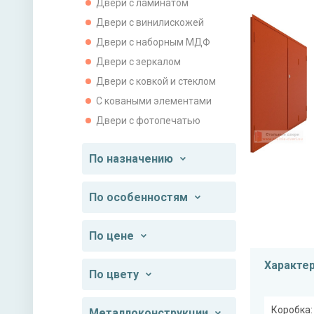
Двери с ламинатом
Двери с винилискожей
Двери с наборным МДФ
Двери с зеркалом
Двери с ковкой и стеклом
С коваными элементами
Двери с фотопечатью
По назначению
По особенностям
По цене
Характе
По цвету
Коробка:
Металлоконструкции