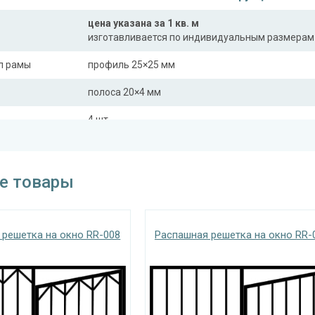
цена указана за 1 кв. м
изготавливается по индивидуальным размерам
л рамы
профиль 25×25 мм
полоса 20×4 мм
4 шт.
На заказ:
с боковой вставкой
е товары
с верхней вставкой
трукции
съемная
дутая
 решетка на окно RR-008
Распашная решетка на окно RR-
Отделка
На выбор:
порошковая краска