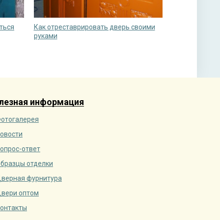
ться
Как отреставрировать дверь своими
руками
лезная информация
отогалерея
овости
опрос-ответ
бразцы отделки
верная фурнитура
вери оптом
онтакты