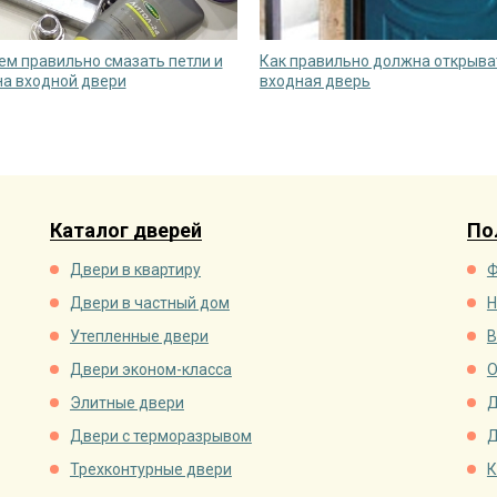
чем правильно смазать петли и
Как правильно должна открыва
на входной двери
входная дверь
Каталог дверей
По
Двери в квартиру
Ф
Двери в частный дом
Н
Утепленные двери
В
Двери эконом-класса
О
Элитные двери
Д
Двери с терморазрывом
Д
Трехконтурные двери
К