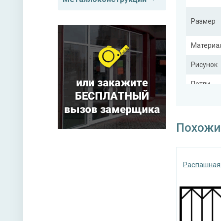
Размер
Материа
Рисунок
Петли
Похожи
Тип конс
Распашная
Покрас