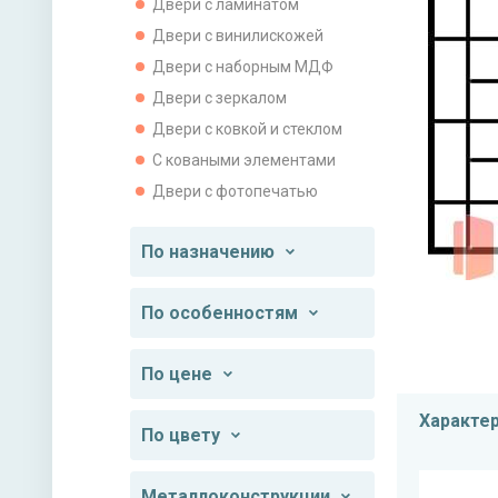
Двери с ламинатом
Двери с винилискожей
Двери с наборным МДФ
Двери с зеркалом
Двери с ковкой и стеклом
С коваными элементами
Двери с фотопечатью
По назначению
По особенностям
По цене
Характе
По цвету
Металлоконструкции