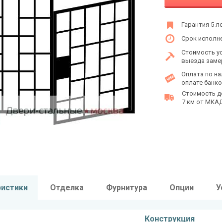
Гарантия 5 л
Срок исполне
Стоимость у
выезда заме
Оплата по на
оплате банко
Стоимость д
7 км от МКАД 
ристики
Отделка
Фурнитура
Опции
У
Конструкция