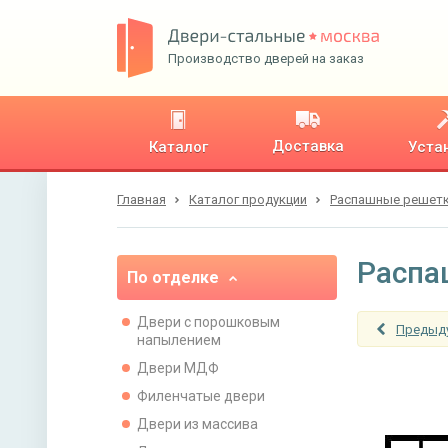
Производство дверей на заказ
Доставка
Каталог
Уста
Главная
Каталог продукции
Распашные решет
Распа
По отделке
Двери с порошковым
Предыд
напылением
Двери МДФ
Филенчатые двери
Двери из массива