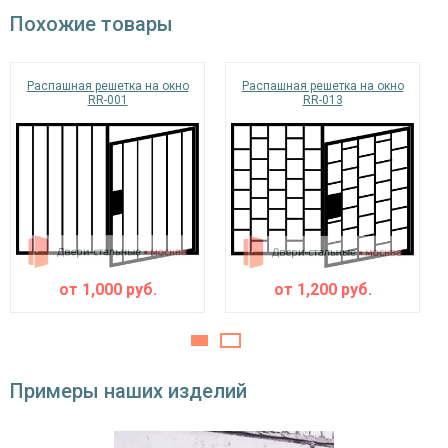
порошковая краска
Покрас
Похожие товары
окрас по RAL
Распашная решетка на окно
Распашная решетка на окно
RR-001
RR-013
от
1,000
руб.
от
1,200
руб.
Примеры наших изделий