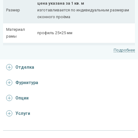
цена указана за 1 кв. м
Размер
изготавливается по индивидуальным размерам
оконного проёма
Материал
профиль 25×25 мм
рамы
Рисунок
полоса 20×4 мм
Подробнее
Петли
4 шт.
Отделка
На заказ:
с боковой вставкой
Фурнитура
Тип
с верхней вставкой
конструкции
съемная
Опции
дутая
Услуги
Отделка
На выбор: