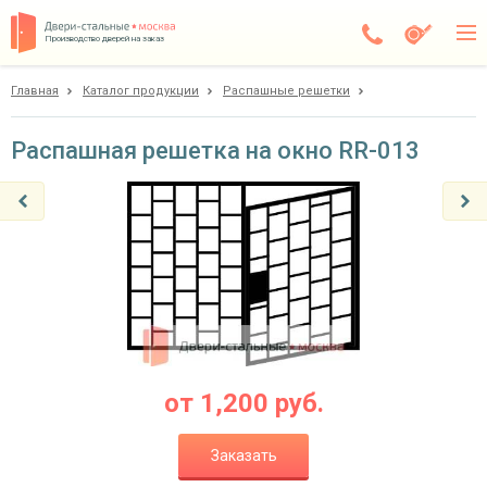
Производство дверей на заказ
Главная
Каталог продукции
Распашные решетки
Балашиха
Каталог
Распашная решетка на окно RR-013
Доставка
Установка
Галерея
Акции
Покупателям
от
1,200
руб.
О компании
Заказать
Контакты