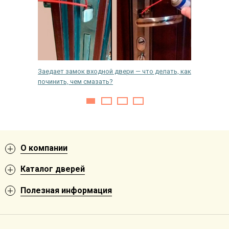
Заедает замок входной двери — что делать, как
Покрыти
починить, чем смазать?
выбрать
О компании
Каталог дверей
Полезная информация