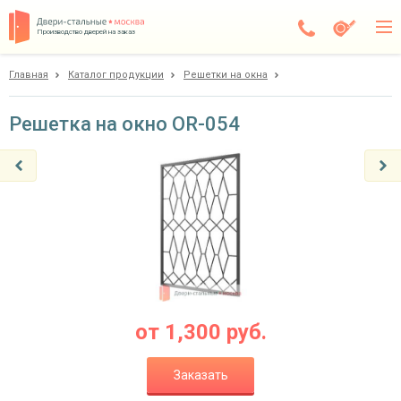
Производство дверей на заказ
Главная
Каталог продукции
Решетки на окна
Балашиха
Каталог
Решетка на окно OR-054
Доставка
Установка
Галерея
Акции
Покупателям
от
1,300
руб.
О компании
Заказать
Контакты