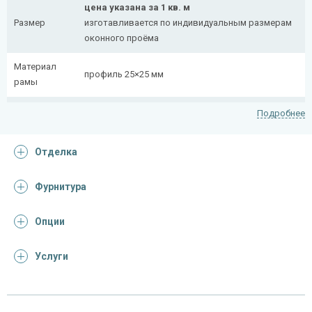
цена указана за 1 кв. м
Размер
изготавливается по индивидуальным размерам
оконного проёма
Материал
профиль 25×25 мм
рамы
Рисунок
полоса 20×4 мм
Подробнее
На заказ:
Отделка
распашная (одна или две створки)
с боковой вставкой
Тип
с верхней вставкой
Фурнитура
конструкции
съемная
дутая
Опции
Услуги
Отделка
На выбор:
порошковая краска
Покрас