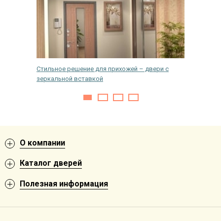
Стильное решение для прихожей – двери с
Нюансы 
зеркальной вставкой
О компании
Каталог дверей
Полезная информация