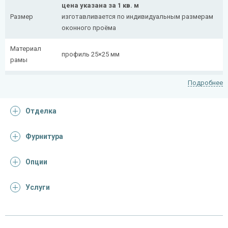
цена указана за 1 кв. м
Размер
изготавливается по индивидуальным размерам
оконного проёма
Материал
профиль 25×25 мм
рамы
Рисунок
полоса 20×4 мм
Подробнее
На заказ:
Отделка
распашная (одна или две створки)
с боковой вставкой
Тип
с верхней вставкой
Фурнитура
конструкции
съемная
дутая
Опции
Услуги
Отделка
На выбор:
порошковая краска
Покрас