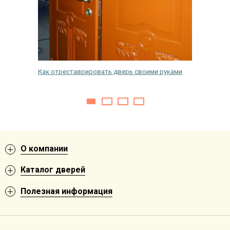
уками
Как отреставрировать дверь своими руками
Как пра
дверью
О компании
Каталог дверей
Полезная информация