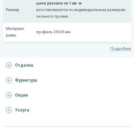
цена указана за 1 кв. м
Размер
изготавливается по индивидуальным размерам
оконного проёма
Материал
профиль 25×25 мм
рамы
Рисунок
полоса 20×4 мм
Подробнее
На заказ:
Отделка
распашная (одна или две створки)
с боковой вставкой
Тип
с верхней вставкой
Фурнитура
конструкции
съемная
дутая
Опции
Услуги
Отделка
На выбор:
порошковая краска
Покрас