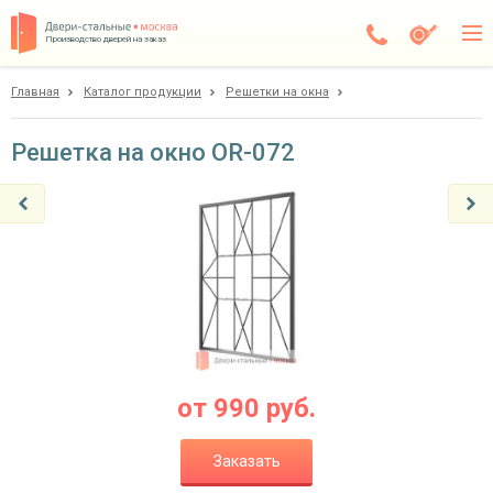
Производство дверей на заказ
Главная
Каталог продукции
Решетки на окна
Балашиха
Каталог
Решетка на окно OR-072
Доставка
Установка
Галерея
Акции
Покупателям
от
990
руб.
О компании
Заказать
Контакты