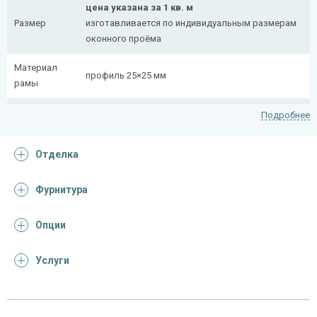
цена указана за 1 кв. м
Размер
изготавливается по индивидуальным размерам
оконного проёма
Материал
профиль 25×25 мм
рамы
Рисунок
полоса 20×4 мм
Подробнее
На заказ:
Отделка
распашная (одна или две створки)
с боковой вставкой
Тип
с верхней вставкой
Фурнитура
конструкции
съемная
дутая
Опции
Услуги
Отделка
На выбор:
порошковая краска
Покрас