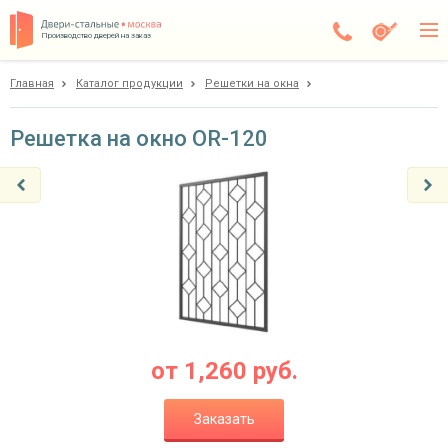
Производство дверей на заказ
Главная
Каталог продукции
Решетки на окна
Балашиха
Каталог
Решетка на окно OR-120
Доставка
Установка
Галерея
Акции
Покупателям
от
1,260
руб.
О компании
Заказать
Контакты