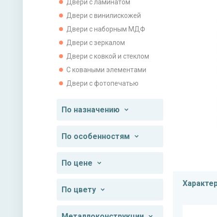
Двери с ламинатом
Двери с винилискожей
Двери с наборным МДФ
Двери с зеркалом
Двери с ковкой и стеклом
С коваными элементами
Двери с фотопечатью
По назначению
По особенностям
По цене
Характе
По цвету
Металлоконструкции