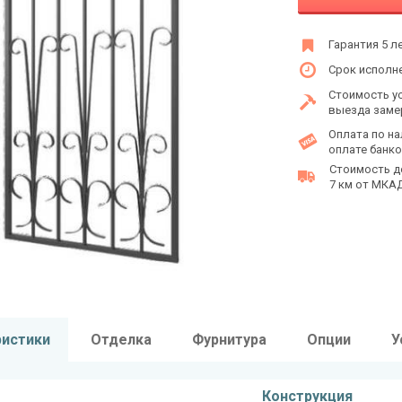
Гарантия 5 л
Срок исполне
Стоимость у
выезда заме
Оплата по на
оплате банко
Стоимость д
7 км от МКАД 
ристики
Отделка
Фурнитура
Опции
У
Конструкция