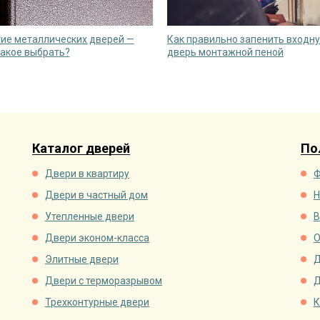
ие металлических дверей —
Как правильно запенить входн
какое выбрать?
дверь монтажной пеной
Каталог дверей
По
Двери в квартиру
Ф
Двери в частный дом
Н
Утепленные двери
В
Двери эконом-класса
О
Элитные двери
Д
Двери с терморазрывом
Д
Трехконтурные двери
К