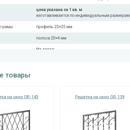
цена указана за 1 кв. м
изготавливается по индивидуальным размерам
л рамы
профиль 25×25 мм
полоса 20×4 мм
На заказ:
распашная (одна или две створки)
с боковой вставкой
трукции
с верхней вставкой
е товары
съемная
дутая
тка на окно OR-143
Решетка на окно OR-139
Отделка
На выбор:
порошковая краска
окрас по RAL