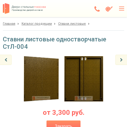
Производство дверей на заказ
Главная
Каталог продукции
Ставни листовые
Балашиха
Каталог
Ставни листовые одностворчатые
СтЛ-004
Доставка
Установка
Галерея
Акции
Покупателям
О компании
от
3,300
руб.
Контакты
Заказать