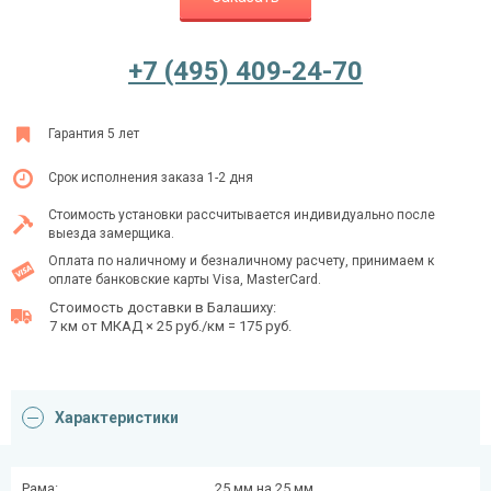
+7 (495) 409-24-70
Ежедневно с 08:00 до 24:00
+7 (495) 409-24-70
Гарантия 5 лет
Срок исполнения заказа 1-2 дня
Стоимость установки рассчитывается индивидуально после
выезда замерщика.
Оплата по наличному и безналичному расчету, принимаем к
оплате банковские карты Visa, MasterCard.
Стоимость доставки в Балашиху:
7 км от МКАД × 25 руб./км = 175 руб.
Характеристики
Рама:
25 мм на 25 мм