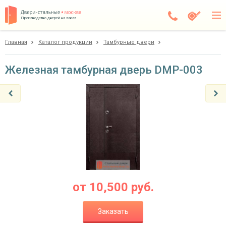
Производство дверей на заказ
Главная
Каталог продукции
Тамбурные двери
Балашиха
Каталог
Железная тамбурная дверь DMP-003
Доставка
Установка
Галерея
Акции
Покупателям
от
10,500
руб.
О компании
Заказать
Контакты