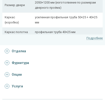
2050×1200 мм (изготолвение по размерам
Размер двери
дверного проёма)
Каркас
усиленная профильная труба 50×25 + 40×25
(коробка)
мм
Каркас полотна
профильная труба 40×25 мм
Подробнее
Полотно
снаружи стальной лист толщиной 2,2 мм
Отделка
Притворная
профильная труба 40×25 мм
планка
Фурнитура
Ребра жесткости
профильная труба 40×25 мм (2 шт.)
(усилители)
Опции
Отделка
Услуги
Отделка
порошковое напыление
снаружи
(цвет на выбор)
порошковое напыление