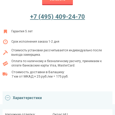
+7 (495) 409-24-70
Ежедневно с 08:00 до 24:00
+7 (495) 409-24-70
Гарантия 5 лет
Срок исполнения заказа 1-2 дня
Стоимость установки рассчитывается индивидуально после
выезда замерщика.
Оплата по наличному и безналичному расчету, принимаем к
оплате банковские карты Visa, MasterCard.
Стоимость доставки в Балашиху:
7 км от МКАД × 25 руб./км = 175 руб.
Характеристики
Наружная отделка:
Окрас НЦ