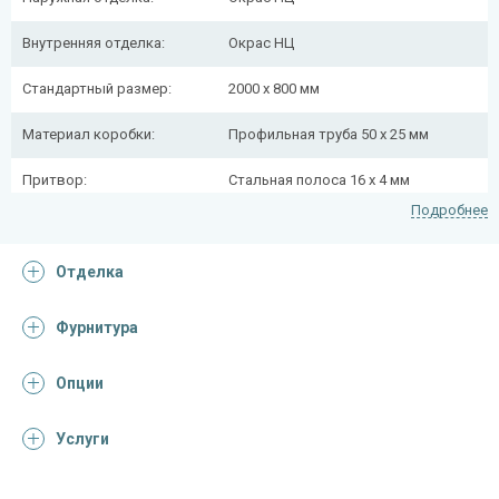
Внутренняя отделка:
Окрас НЦ
Стандартный размер:
2000 х 800 мм
Материал коробки:
Профильная труба 50 х 25 мм
Притвор:
Стальная полоса 16 х 4 мм
Подробнее
Полотно:
Стальной лист, толщина 2 мм
Каркас полотна:
Отделка
Профильная труба 40 х 25 мм
Петли:
Диаметр 22 мм
Фурнитура
Блокираторы:
Противосъемные
Опции
Утепление:
-
Услуги
Глазок:
-