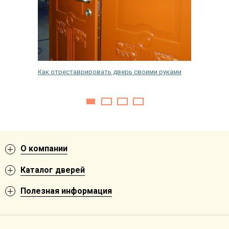
ескую
Как отреставрировать дверь своими руками
Как пра
дверь
О компании
Каталог дверей
Полезная информация