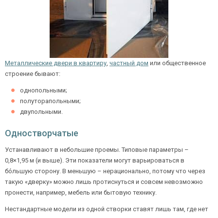
Металлические двери в квартиру
,
частный дом
или общественное
строение бывают:
однопольными;
полуторапольными;
двупольными.
Одностворчатые
Устанавливают в небольшие проемы. Типовые параметры –
0,8×1,95 м (и выше). Эти показатели могут варьироваться в
бóльшую сторону. В меньшую – нерационально, потому что через
такую «дверку» можно лишь протиснуться и совсем невозможно
пронести, например, мебель или бытовую технику.
Нестандартные модели из одной створки ставят лишь там, где нет