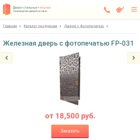
Производство дверей на заказ
Главная
Каталог продукции
Двери с фотопечатью
Балашиха
Каталог
Железная дверь с фотопечатью FP-031
Доставка
Установка
Галерея
Акции
Покупателям
от
18,500
руб.
О компании
Заказать
Контакты