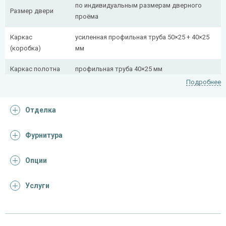
по индивидуальным размерам дверного
Размер двери
проёма
Каркас
усиленная профильная труба 50×25 + 40×25
(коробка)
мм
Каркас полотна
профильная труба 40×25 мм
Подробнее
Полотно
снаружи стальной лист толщиной 2,2 мм
Отделка
Притворная
профильная труба 40×25 мм
планка
Фурнитура
Ребра жесткости
профильная труба 40×25 мм (2 шт.)
(усилители)
Опции
Отделка
Услуги
Отделка
лист металла с декоративной фотопечатью
снаружи
винилискожа с поролоном 0,5 мм (цвет и