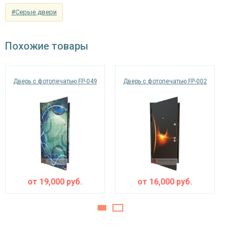
рисунок на выбор); возможен вариант
#Серые двери
Отделка внутри
отделки МДФ или Ламинат по выбору
заказчика.
Похожие товары
Запирающие устройства и фурнитура
«Мосрентген» сейфового типа с нажимной
Верхний замок
Дверь с фотопечатью FP-049
Дверь с фотопечатью FP-002
ручкой, 3-х ригельный
Нижний замок
на выбор
Глазок
угол обзора 200°
наблюдения
Петли
⌀22 мм (2 шт.)
Противосъемные
от
19,000
руб.
от
16,000
руб.
блокираторы
устройства
Изоляционные материалы