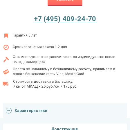
+7 (495) 409-24-70
Ежедневно с 08:00 до 24:00
+7 (495) 409-24-70
Гарантия 5 лет
Срок исполнения заказа 1-2 дня
Стоимость установки рассчитывается индивидуально после
выезда замерщика.
Оплата по наличному и безналичному расчету, принимаем к
оплате банковские карты Visa, MasterCard.
Стоимость доставки в Балашиху:
7 км от МКАД × 25 руб./км = 175 руб.
Характеристики
Конструкция