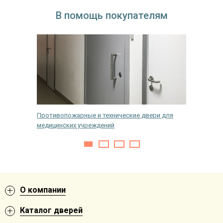
В помощь покупателям
кой
Противопожарные и технические двери для
Какие б
медицинских учреждений
О компании
Каталог дверей