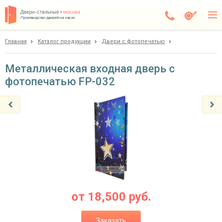
Производство дверей на заказ
Главная
Каталог продукции
Двери с фотопечатью
Балашиха
Каталог
Металлическая входная дверь с
фотопечатью FP-032
Доставка
Установка
Галерея
Акции
Покупателям
О компании
от
18,500
руб.
Контакты
Заказать