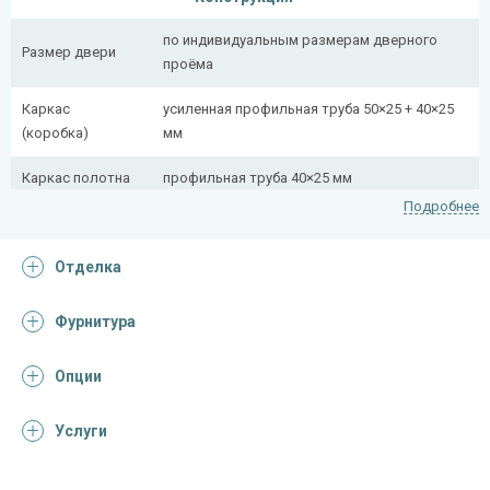
по индивидуальным размерам дверного
Размер двери
проёма
Каркас
усиленная профильная труба 50×25 + 40×25
(коробка)
мм
Каркас полотна
профильная труба 40×25 мм
Подробнее
Полотно
снаружи стальной лист толщиной 2,2 мм
Отделка
Притворная
профильная труба 40×25 мм
планка
Фурнитура
Ребра жесткости
профильная труба 40×25 мм (2 шт.)
(усилители)
Опции
Отделка
Услуги
Отделка
лист металла с декоративной фотопечатью
снаружи