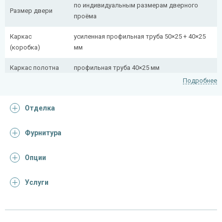
по индивидуальным размерам дверного
Размер двери
проёма
Каркас
усиленная профильная труба 50×25 + 40×25
(коробка)
мм
Каркас полотна
профильная труба 40×25 мм
Подробнее
Полотно
снаружи стальной лист толщиной 2,2 мм
Отделка
Притворная
профильная труба 40×25 мм
планка
Фурнитура
Ребра жесткости
профильная труба 40×25 мм (2 шт.)
(усилители)
Опции
Отделка
Услуги
Отделка
порошковое напыление (цвет на выбор)
снаружи
Отделка внутри
ламинат (образцы ламината)