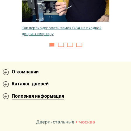
 лучше?
Как перекодировать замок CISA на входной
Как выб
двери в квартиру
О компании
Каталог дверей
Полезная информация