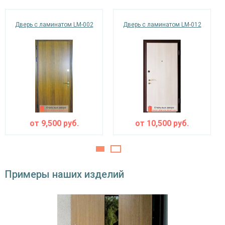
минераловатная плита URSA или пенопласт
теплоизоляция
(на выбор)
Дверь с ламинатом LM-002
Дверь с ламинатом LM-012
Особенности модели
Направление
наружное / внутреннее,
открывания
левое / правое (на выбор)
Угол
180°
открывания
от
9,500
руб.
от
10,500
руб.
Примеры наших изделий