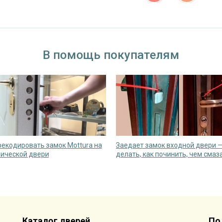
В помощь покупателям
рекодировать замок Mottura на
Заедает замок входной двери —
ической двери
делать, как починить, чем смаз
Каталог дверей
По