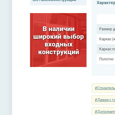
Характе
Размер 
Каркас (
Каркас 
Полотно
Притвор
Ребра же
#Строитель
Отделка
#Двери с т
Отделка
#Дополнит