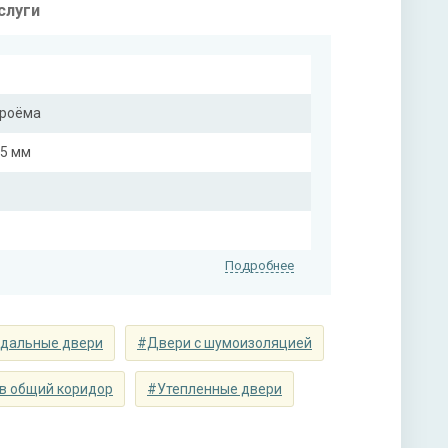
слуги
проёма
25 мм
Подробнее
дальные двери
#Двери с шумоизоляцией
в общий коридор
#Утепленные двери