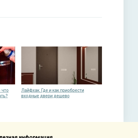
 что
Лайфхак. Где и как приобрести
ать?
входные двери дешево
лезная информация