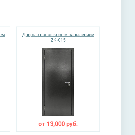
нитура
 ручкой, 3-х ригельный
ем
Дверь с порошковым напылением
ZK-015
ы
ная плита URSA или пенопласт (на выбор)
от
13,000
руб.