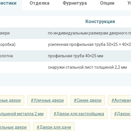
ристики
Отделка
Фурнитура
Опции
У
Конструкция
двери
по индивидуальным размерам дверного 
коробка)
усиленная профильная труба 50×25 + 40×
полотна
профильная труба 40×25 мм
снаружи стальной лист толщиной 2,2 мм
ная планка
профильная труба 40×25 мм
сткости (усилители)
профильная труба 40×25 мм (2 шт.)
ные двери
#Уличные двери
#Синие двери
#Антиван
Отделка
 снаружи
порошковое напыление (цвет на выбор)
олщиной металла 2 мм
#Двери для застройщика
#Двери 
 внутри
панель из МДФ (цвет на выбор)
ельные двери
#Двери для дачи