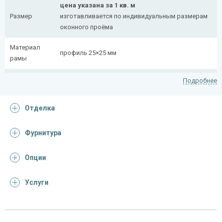
цена указана за 1 кв. м
Размер
изготавливается по индивидуальным размерам
оконного проёма
Материал
профиль 25×25 мм
рамы
Рисунок
полоса 20×4 мм
Подробнее
На заказ:
Отделка
распашная (одна или две створки)
с боковой вставкой
Тип
с верхней вставкой
Фурнитура
конструкции
съемная
дутая
Опции
Услуги
Отделка
На выбор:
порошковая краска
Покрас