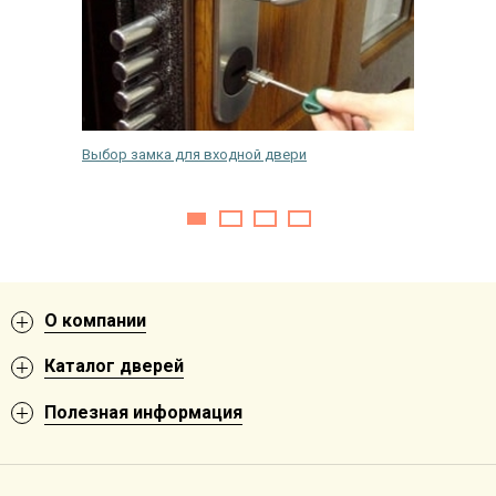
а улице?
Выбор замка для входной двери
Что дел
входную
О компании
Каталог дверей
Полезная информация