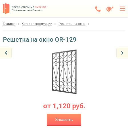
Производство дверей на заказ
Главная
Каталог продукции
Решетки на окна
Балашиха
Каталог
Решетка на окно OR-129
Доставка
Установка
Галерея
Акции
Покупателям
от
1,120
руб.
О компании
Заказать
Контакты