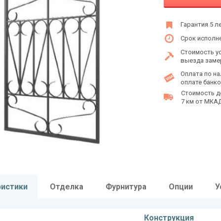
Гарантия 5 л
Срок исполне
Стоимость у
выезда заме
Оплата по на
оплате банко
Стоимость д
7 км от МКАД 
ристики
Отделка
Фурнитура
Опции
У
Конструкция