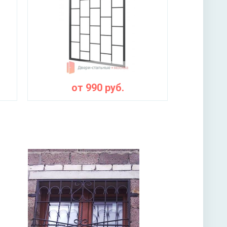
от
990
руб.