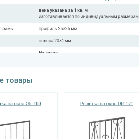
цена указана за 1 кв. м
изготавливается по индивидуальным размерам
л рамы
профиль 25×25 мм
полоса 20×4 мм
На заказ:
распашная (одна или две створки)
с боковой вставкой
трукции
с верхней вставкой
е товары
съемная
дутая
тка на окно OR-100
Решетка на окно OR-171
Отделка
На выбор:
порошковая краска
окрас по RAL