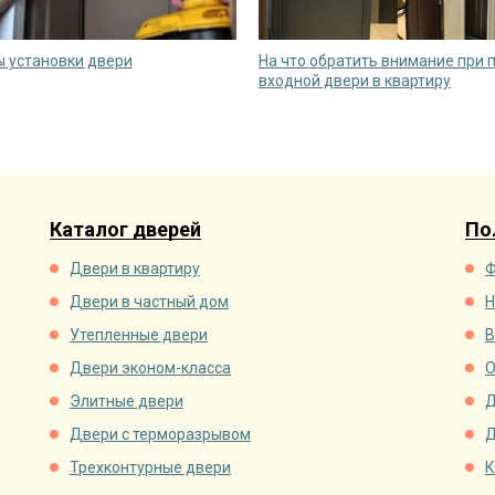
 установки двери
На что обратить внимание при 
входной двери в квартиру
Каталог дверей
По
Двери в квартиру
Ф
Двери в частный дом
Н
Утепленные двери
В
Двери эконом-класса
О
Элитные двери
Д
Двери с терморазрывом
Д
Трехконтурные двери
К