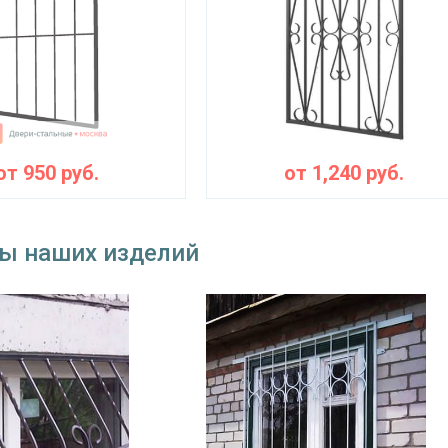
от
950
руб.
от
1,240
руб.
ы наших изделий